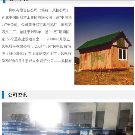
风帆有限责任公司（简称：风帆公司）
直属中国船舶重工集团有限公司，系“中国动
力”子公司。公司前身保定蓄电池厂（国营第
四八二厂）始建于1958年，是“一五”期间国
家156个重点建设项目之一；2000年6月设立
风帆股份有限公司， 2004年7月“风帆股份”A
股（SH600482）在上海证交所上市；风帆股
份2016年3月注册成立全资子公司——风帆有
限责任公司，注册资本金53650万元。2016年
5月中船重工完成风帆股份重大资本重组，设
立中国船舶重工集团动力股份有限公司（简
称“中国动力”）。
公司资讯