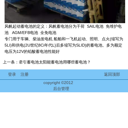
风帆起动蓄电池的定义：风帆蓄电池分为干荷 SAIL电池 免维护电
池 AGM/EFB电池 全免电池
专门用于车辆、柴油发电机 船舶和一飞机起动、照明、点火(缩写为
5LI)和供电(2U世纪8Ci年代L}后多缩写为SLID)的蓄电池。多为额定
电压为12V的铅酸蓄电池性能好
上一条：
牵引蓄电池太阳能蓄电池用哪些蓄电池？
登录
注册
返回顶部
copyright ©2012
后台管理