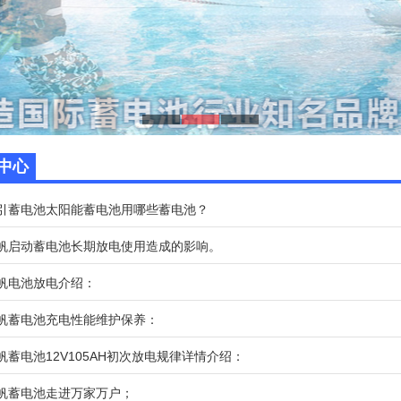
中心
引蓄电池太阳能蓄电池用哪些蓄电池？
帆启动蓄电池长期放电使用造成的影响。
帆电池放电介绍：
帆蓄电池充电性能维护保养：
帆蓄电池12V105AH初次放电规律详情介绍：
帆蓄电池走进万家万户；