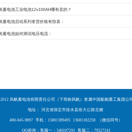
帆蓄电池工业电池12v100AH哪有卖的？
帆蓄电池启动系列拿货价格有惊喜：
帆蓄电池如何测试电压电流：
1
2
3
ight 2012 风帆蓄电池有限责任公司（下简称风帆）隶属中国船舶重工集团
地址： 河北省保定市徐水县徐大公路北侧
400-045-9897 手机：15801389495 13681182258 （微信同号）
QQ咨询：客服一：540107291 客服二：
79527241