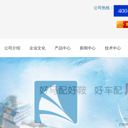
公司热线：
400
公司介绍
企业文化
产品中心
新闻中心
技术中心