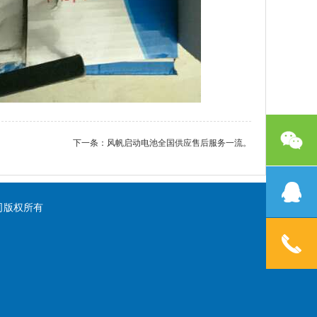
下一条：
风帆启动电池全国供应售后服务一流。
公司版权所有