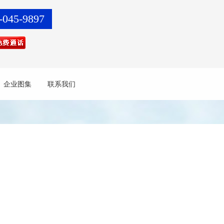
-045-9897
企业图集
联系我们