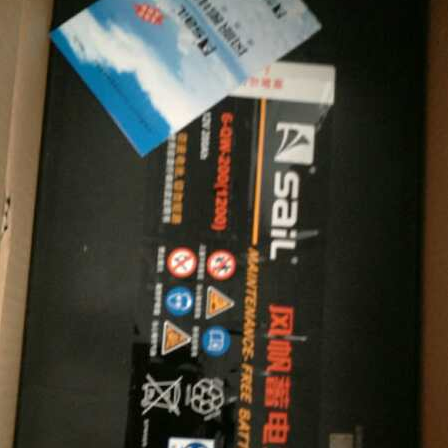
1
2
3