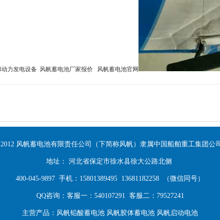
和动力发电设备 风帆蓄电池厂家报价 风帆蓄电池官网
ight 2012 风帆蓄电池有限责任公司（下简称风帆）隶属中国船舶重工集团
地址： 河北省保定市徐水县徐大公路北侧
400-045-9897 手机：15801389495 13681182258 （微信同号）
QQ咨询：客服一：540107291 客服二：
79527241
主营产品：风帆铅酸蓄电池 风帆胶体蓄电池 风帆启动电池