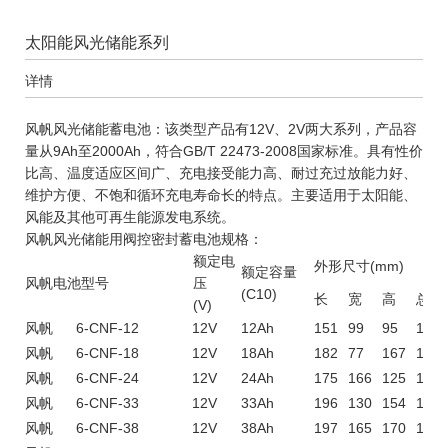
太阳能风光储能系列
详情
风帆风光储能蓄电池：该类型产品有12V、2V两大系列，产品容
量从9Ah至2000Ah，符合GB/T 22473-2008国家标准。具有性价
比高、温度适应区间广、充电接受能力高、耐过充过放能力好、
维护方便、不饱和循环充电寿命长的特点。主要适用于太阳能、
风能及其他可再生能源发电系统。
风帆风光储能用阀控密封蓄电池规格：
额定电
外形尺寸(mm)
额定容量
风帆电池型号
压
(C10)
长
宽
高
总高
(V)
风帆
6-CNF-12
12V
12Ah
151
99
95
100
风帆
6-CNF-18
12V
18Ah
182
77
167
167
风帆
6-CNF-24
12V
24Ah
175
166
125
125
风帆
6-CNF-33
12V
33Ah
196
130
154
179
风帆
6-CNF-38
12V
38Ah
197
165
170
170